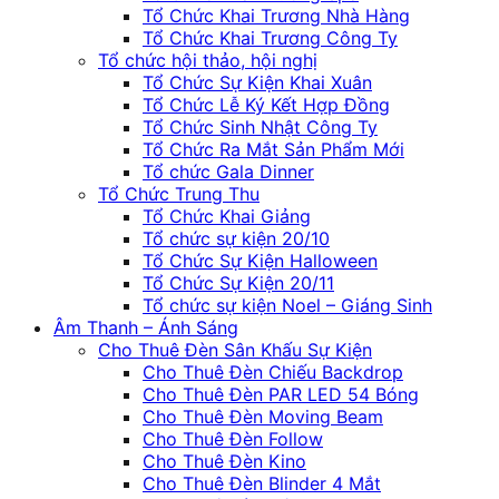
Tổ Chức Khai Trương Nhà Hàng
Tổ Chức Khai Trương Công Ty
Tổ chức hội thảo, hội nghị
Tổ Chức Sự Kiện Khai Xuân
Tổ Chức Lễ Ký Kết Hợp Đồng
Tổ Chức Sinh Nhật Công Ty
Tổ Chức Ra Mắt Sản Phẩm Mới
Tổ chức Gala Dinner
Tổ Chức Trung Thu
Tổ Chức Khai Giảng
Tổ chức sự kiện 20/10
Tổ Chức Sự Kiện Halloween
Tổ Chức Sự Kiện 20/11
Tổ chức sự kiện Noel – Giáng Sinh
Âm Thanh – Ánh Sáng
Cho Thuê Đèn Sân Khấu Sự Kiện
Cho Thuê Đèn Chiếu Backdrop
Cho Thuê Đèn PAR LED 54 Bóng
Cho Thuê Đèn Moving Beam
Cho Thuê Đèn Follow
Cho Thuê Đèn Kino
Cho Thuê Đèn Blinder 4 Mắt