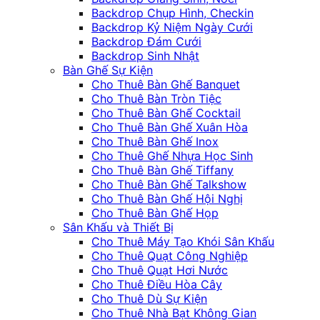
Backdrop Chụp Hình, Checkin
Backdrop Kỷ Niệm Ngày Cưới
Backdrop Đám Cưới
Backdrop Sinh Nhật
Bàn Ghế Sự Kiện
Cho Thuê Bàn Ghế Banquet
Cho Thuê Bàn Tròn Tiệc
Cho Thuê Bàn Ghế Cocktail
Cho Thuê Bàn Ghế Xuân Hòa
Cho Thuê Bàn Ghế Inox
Cho Thuê Ghế Nhựa Học Sinh
Cho Thuê Bàn Ghế Tiffany
Cho Thuê Bàn Ghế Talkshow
Cho Thuê Bàn Ghế Hội Nghị
Cho Thuê Bàn Ghế Họp
Sân Khấu và Thiết Bị
Cho Thuê Máy Tạo Khói Sân Khấu
Cho Thuê Quạt Công Nghiệp
Cho Thuê Quạt Hơi Nước
Cho Thuê Điều Hòa Cây
Cho Thuê Dù Sự Kiện
Cho Thuê Nhà Bạt Không Gian