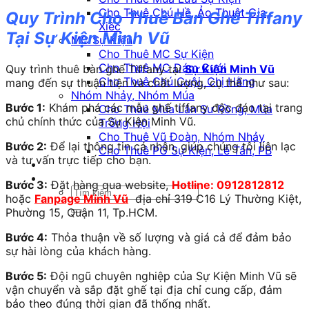
Cho Thuê Chú Hề, Ảo Thuật Gia,
Quy Trình Cho Thuê Bàn Ghế Tiffany
Xiếc
Tại Sự Kiện Minh Vũ
MC Sự Kiện
Cho Thuê MC Sự Kiện
Cho Thuê MC Đám Cưới
Quy trình thuê bàn ghế Tiffany tại
Sự Kiện Minh Vũ
Cho Thuê Chú Cuội, Chị Hằng
mang đến sự thuận tiện và chất lượng, cụ thể như sau:
Nhóm Nhảy, Nhóm Múa
Bước 1:
Khám phá các mẫu ghế tiffany độc đáo tại trang
Cho Thuê Múa Lân Sư Rồng, Múa
chủ chính thức của Sự Kiện Minh Vũ.
Trống Hội
Cho Thuê Vũ Đoàn, Nhóm Nhảy
Bước 2:
Để lại thông tin cá nhân, giúp chúng tôi liên lạc
Cho Thuê PG Sự Kiện, Lễ Tân, PB
và tư vấn trực tiếp cho bạn.
Tin tức
Bước 3:
Đặt hàng qua website,
Hotline: 0912812812
hoặc
Fanpage Minh Vũ
địa chỉ 319 C16 Lý Thường Kiệt,
Phường 15, Quận 11, Tp.HCM.
Bước 4:
Thỏa thuận về số lượng và giá cả để đảm bảo
sự hài lòng của khách hàng.
Bước 5:
Đội ngũ chuyên nghiệp của Sự Kiện Minh Vũ sẽ
vận chuyển và sắp đặt ghế tại địa chỉ cung cấp, đảm
bảo theo đúng thời gian đã thống nhất.