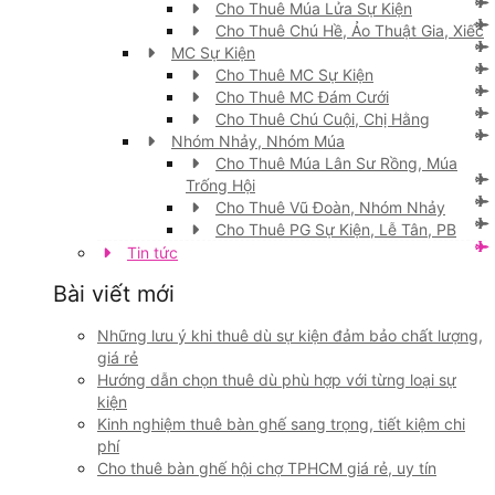
Cho Thuê Múa Lửa Sự Kiện
Cho Thuê Chú Hề, Ảo Thuật Gia, Xiếc
MC Sự Kiện
Cho Thuê MC Sự Kiện
Cho Thuê MC Đám Cưới
Cho Thuê Chú Cuội, Chị Hằng
Nhóm Nhảy, Nhóm Múa
Cho Thuê Múa Lân Sư Rồng, Múa
Trống Hội
Cho Thuê Vũ Đoàn, Nhóm Nhảy
Cho Thuê PG Sự Kiện, Lễ Tân, PB
Tin tức
Bài viết mới
Những lưu ý khi thuê dù sự kiện đảm bảo chất lượng,
giá rẻ
Hướng dẫn chọn thuê dù phù hợp với từng loại sự
kiện
Kinh nghiệm thuê bàn ghế sang trọng, tiết kiệm chi
phí
Cho thuê bàn ghế hội chợ TPHCM giá rẻ, uy tín