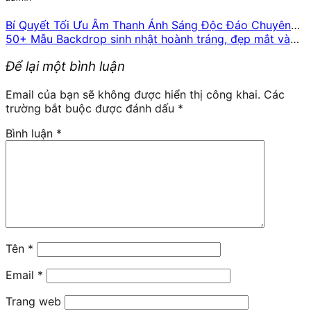
Bí Quyết Tối Ưu Âm Thanh Ánh Sáng Độc Đáo Chuyên
Nghiệp
50+ Mẫu Backdrop sinh nhật hoành tráng, đẹp mắt và
nổi bật nhất 2024
Để lại một bình luận
Email của bạn sẽ không được hiển thị công khai.
Các
trường bắt buộc được đánh dấu
*
Bình luận
*
Tên
*
Email
*
Trang web