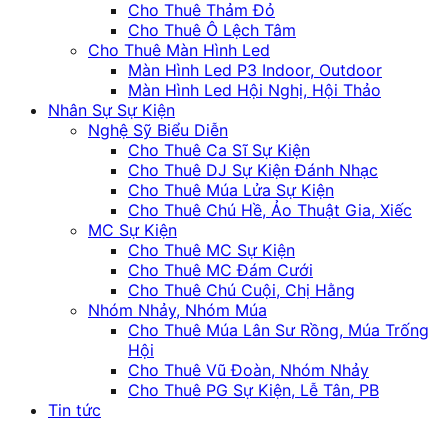
Cho Thuê Thảm Đỏ
Cho Thuê Ô Lệch Tâm
Cho Thuê Màn Hình Led
Màn Hình Led P3 Indoor, Outdoor
Màn Hình Led Hội Nghị, Hội Thảo
Nhân Sự Sự Kiện
Nghệ Sỹ Biểu Diễn
Cho Thuê Ca Sĩ Sự Kiện
Cho Thuê DJ Sự Kiện Đánh Nhạc
Cho Thuê Múa Lửa Sự Kiện
Cho Thuê Chú Hề, Ảo Thuật Gia, Xiếc
MC Sự Kiện
Cho Thuê MC Sự Kiện
Cho Thuê MC Đám Cưới
Cho Thuê Chú Cuội, Chị Hằng
Nhóm Nhảy, Nhóm Múa
Cho Thuê Múa Lân Sư Rồng, Múa Trống
Hội
Cho Thuê Vũ Đoàn, Nhóm Nhảy
Cho Thuê PG Sự Kiện, Lễ Tân, PB
Tin tức