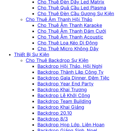
Cho Thuê Đèn Dây Led Matrix
Cho Thuê Quả Cầu Led Plasma
Cho Thuê Đèn Cầu Gương Sự Kiện
Cho Thuê Âm Thanh Hội Thảo
Cho Thuê Âm Thanh Karaoke
Cho Thuê Âm Thanh Đám Cưới
Cho Thuê Âm Thanh Acoustic
Cho Thuê Loa Kéo Di Động
Cho Thuê Micro Không Dây
Thiết Bị Sự Kiện
Cho Thuê Backdrop Sự Kiện
Backdrop Hội Thảo, Hội Nghị
Backdrop Thành Lập Công Ty
Backdrop Gala Dinner, Đêm Tiệc
Backdrop Year End Party
Backdrop Khai Trương
Backdrop Lễ Khởi Công
Backdrop Team Building
Backdrop Khai Giảng
Backdrop 20.10
Backdrop 8/3
Backdrop Họp Lớp, Liên Hoan
Backdrop Giáng Sinh, Noel